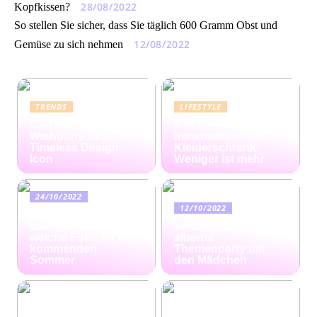
28/08/2022
Kopfkissen?
So stellen Sie sicher, dass Sie täglich 600 Gramm Obst und
12/08/2022
Gemüse zu sich nehmen
TRENDS
LIFESTYLE
Carl Hansen
5 Schritte zum
Wishbone Chair: A
minimalistischen
Timeless Design
Kleiderschrank:
Icon
Weniger ist mehr
24/10/2022
12/10/2022
Ratgeber: So
bekommen Sie
Veranstalten Sie eine
weiche Füße für den
alberne
kommenden
Themenparty mit
Sommer
den Mädchen