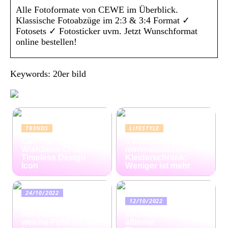
Alle Fotoformate von CEWE im Überblick.
Klassische Fotoabzüge im 2:3 & 3:4 Format ✓
Fotosets ✓ Fotosticker uvm. Jetzt Wunschformat
online bestellen!
Keywords: 20er bild
TRENDS
LIFESTYLE
Carl Hansen
5 Schritte zum
Wishbone Chair: A
minimalistischen
Timeless Design
Kleiderschrank:
Icon
Weniger ist mehr
24/10/2022
12/10/2022
Ratgeber: So
bekommen Sie
Veranstalten Sie eine
weiche Füße für den
alberne