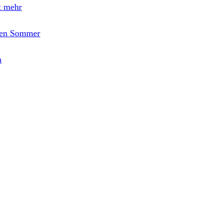
t mehr
den Sommer
n