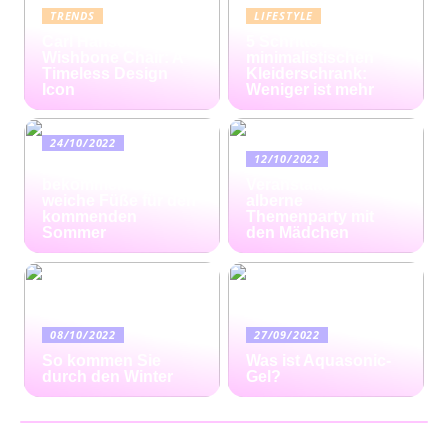
TRENDS
LIFESTYLE
Carl Hansen
5 Schritte zum
Wishbone Chair: A
minimalistischen
Timeless Design
Kleiderschrank:
Icon
Weniger ist mehr
24/10/2022
12/10/2022
Ratgeber: So
bekommen Sie
Veranstalten Sie eine
weiche Füße für den
alberne
kommenden
Themenparty mit
Sommer
den Mädchen
08/10/2022
27/09/2022
So kommen Sie
Was ist Aquasonic-
durch den Winter
Gel?