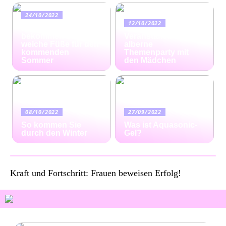
24/10/2022
12/10/2022
Ratgeber: So
bekommen Sie
Veranstalten Sie eine
weiche Füße für den
alberne
kommenden
Themenparty mit
Sommer
den Mädchen
08/10/2022
27/09/2022
So kommen Sie
Was ist Aquasonic-
durch den Winter
Gel?
Kraft und Fortschritt: Frauen beweisen Erfolg!