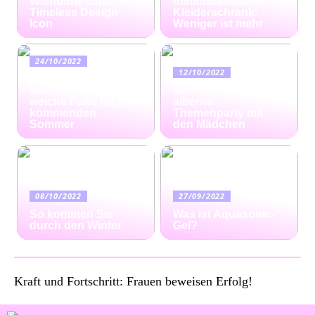
Wishbone Chair: A
minimalistischen
Timeless Design
Kleiderschrank:
Icon
Weniger ist mehr
24/10/2022
12/10/2022
Ratgeber: So
bekommen Sie
Veranstalten Sie eine
weiche Füße für den
alberne
kommenden
Themenparty mit
Sommer
den Mädchen
08/10/2022
27/09/2022
So kommen Sie
Was ist Aquasonic-
durch den Winter
Gel?
Kraft und Fortschritt: Frauen beweisen Erfolg!