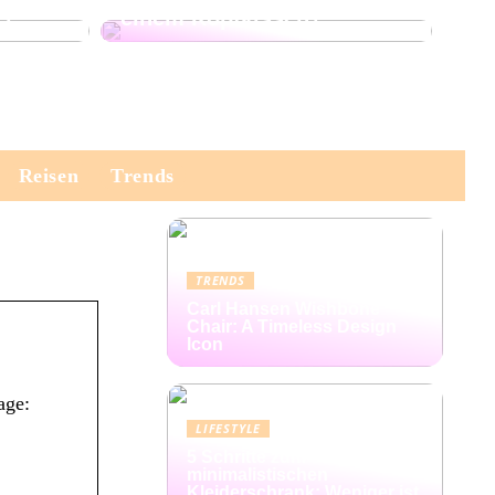
er
einem Kopfkissen?
Reisen
Trends
TRENDS
Carl Hansen Wishbone
Chair: A Timeless Design
Icon
age:
LIFESTYLE
5 Schritte zum
minimalistischen
Kleiderschrank: Weniger ist