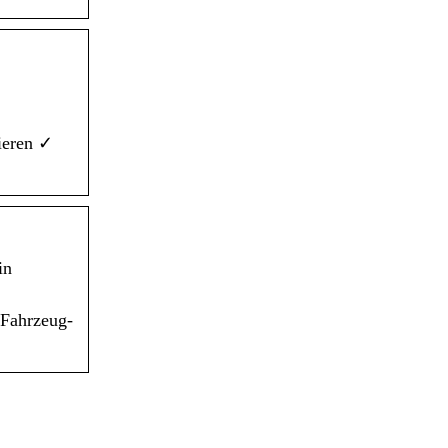
ieren ✓
in
 Fahrzeug-