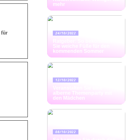
mehr
 für
24/10/2022
Ratgeber: So bekommen
Sie weiche Füße für den
kommenden Sommer
12/10/2022
Veranstalten Sie eine
alberne Themenparty mit
den Mädchen
08/10/2022
So kommen Sie durch den