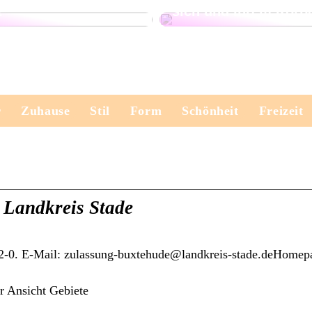
t
sich und Ihrem Körp
r
Zuhause
Stil
Form
Schönheit
Freizeit
 Landkreis Stade
-0. E-Mail: zulassung-buxtehude@landkreis-stade.deHomep
r Ansicht Gebiete