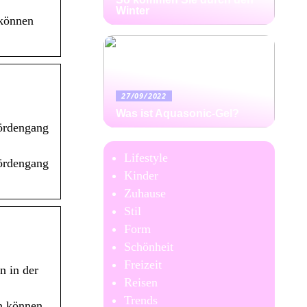
Winter
 können
27/09/2022
Was ist Aquasonic-Gel?
ördengang
Lifestyle
ördengang
Kinder
Zuhause
Stil
Form
Schönheit
Freizeit
n in der
Reisen
Trends
n können