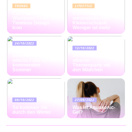
TRENDS
LIFESTYLE
Carl Hansen
5 Schritte zum
Wishbone Chair: A
minimalistischen
Timeless Design
Kleiderschrank:
Icon
Weniger ist mehr
24/10/2022
12/10/2022
Ratgeber: So
bekommen Sie
Veranstalten Sie eine
weiche Füße für den
alberne
kommenden
Themenparty mit
Sommer
den Mädchen
08/10/2022
27/09/2022
So kommen Sie
Was ist Aquasonic-
durch den Winter
Gel?