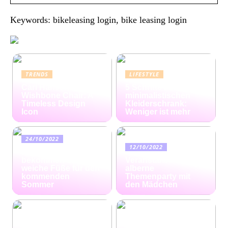
Keywords: bikeleasing login, bike leasing login
TRENDS
LIFESTYLE
Carl Hansen
5 Schritte zum
Wishbone Chair: A
minimalistischen
Timeless Design
Kleiderschrank:
Icon
Weniger ist mehr
24/10/2022
12/10/2022
Ratgeber: So
bekommen Sie
Veranstalten Sie eine
weiche Füße für den
alberne
kommenden
Themenparty mit
Sommer
den Mädchen