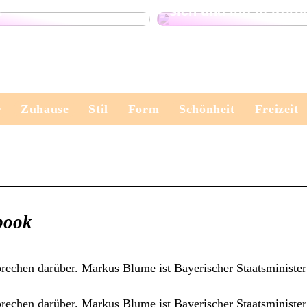
t
sich und Ihrem Körp
r
Zuhause
Stil
Form
Schönheit
Freizeit
book
echen darüber. Markus Blume ist Bayerischer Staatsminister
echen darüber. Markus Blume ist Bayerischer Staatsminister