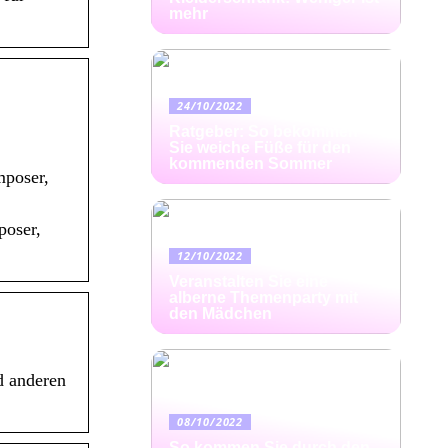
mehr
24/10/2022
Ratgeber: So bekommen
Sie weiche Füße für den
kommenden Sommer
mposer,
poser,
12/10/2022
Veranstalten Sie eine
alberne Themenparty mit
den Mädchen
d anderen
08/10/2022
So kommen Sie durch den