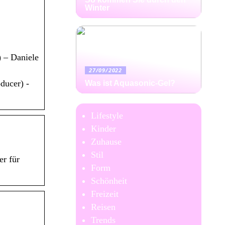
Winter
) – Daniele
27/09/2022
ducer) -
Was ist Aquasonic-Gel?
Lifestyle
Kinder
Zuhause
Stil
er für
Form
Schönheit
Freizeit
Reisen
Trends