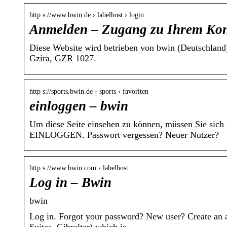
http s://www.bwin.de › labelhost › login
Anmelden – Zugang zu Ihrem Kon
Diese Website wird betrieben von bwin (Deutschland)
Gzira, GZR 1027.
http s://sports.bwin.de › sports › favoriten
einloggen – bwin
Um diese Seite einsehen zu können, müssen Sie sich 
EINLOGGEN. Passwort vergessen? Neuer Nutzer?
http s://www.bwin.com › labelhost
Log in – Bwin
bwin
Log in. Forgot your password? New user? Create an a