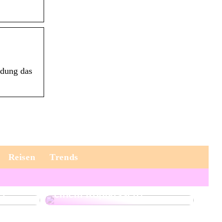
ldung das
Reisen
Trends
Warum schlafen immer
 in
mehr Erwachsene mit
er
einem Kopfkissen?