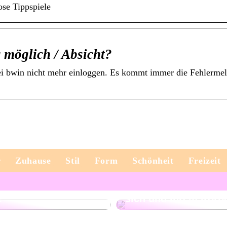
ose Tippspiele
 möglich / Absicht?
ei bwin nicht mehr einloggen. Es kommt immer die Fehlerme
r
Zuhause
Stil
Form
Schönheit
Freizeit
n Sie Ihren
nboden nach der
Fühlen Sie sich wohl
t
sich und Ihrem Körp