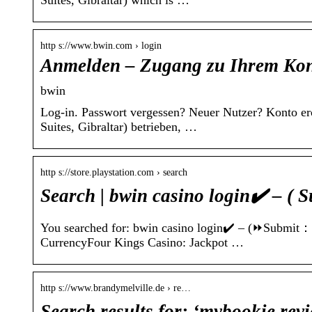
Suites, Gibraltar) which is …
http s://www.bwin.com › login
Anmelden – Zugang zu Ihrem Kon
bwin
Log-in. Passwort vergessen? Neuer Nutzer? Konto er
Suites, Gibraltar) betrieben, …
http s://store.playstation.com › search
Search | bwin casino login✔️ – (
You searched for: bwin casino login✔️ – (⏩Submit：7
CurrencyFour Kings Casino: Jackpot …
http s://www.brandymelville.de › re…
Search results for: ‘mybookie re