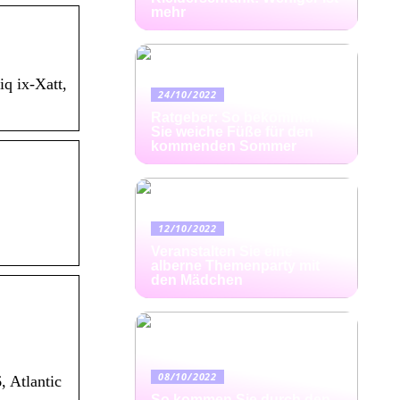
mehr
q ix-Xatt,
24/10/2022
Ratgeber: So bekommen
Sie weiche Füße für den
kommenden Sommer
12/10/2022
Veranstalten Sie eine
alberne Themenparty mit
den Mädchen
08/10/2022
, Atlantic
So kommen Sie durch den