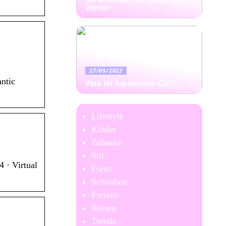
Winter
27/09/2022
ntic
Was ist Aquasonic-Gel?
Lifestyle
Kinder
Zuhause
Stil
 · Virtual
Form
Schönheit
Freizeit
Reisen
Trends