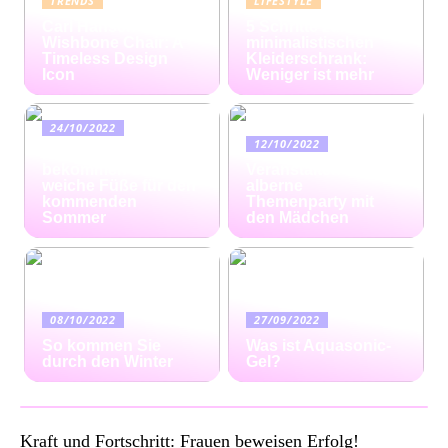
TRENDS
LIFESTYLE
Carl Hansen
5 Schritte zum
Wishbone Chair: A
minimalistischen
Timeless Design
Kleiderschrank:
Icon
Weniger ist mehr
24/10/2022
12/10/2022
Ratgeber: So
bekommen Sie
Veranstalten Sie eine
weiche Füße für den
alberne
kommenden
Themenparty mit
Sommer
den Mädchen
08/10/2022
27/09/2022
So kommen Sie
Was ist Aquasonic-
durch den Winter
Gel?
Kraft und Fortschritt: Frauen beweisen Erfolg!