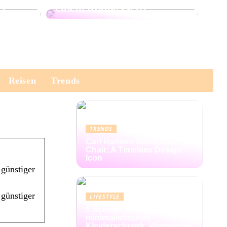
er
einem Kopfkissen?
Reisen
Trends
TRENDS
Carl Hansen Wishbone
Chair: A Timeless Design
Icon
günstiger
günstiger
LIFESTYLE
5 Schritte zum
minimalistischen
Kleiderschrank: Weniger ist