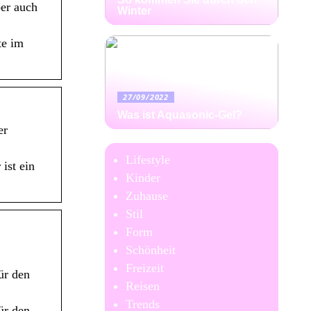
ber auch
Winter
te im
27/09/2022
Was ist Aquasonic-Gel?
er
Lifestyle
ist ein
Kinder
Zuhause
Stil
Form
Schönheit
Freizeit
ür den
Reisen
Trends
ür den