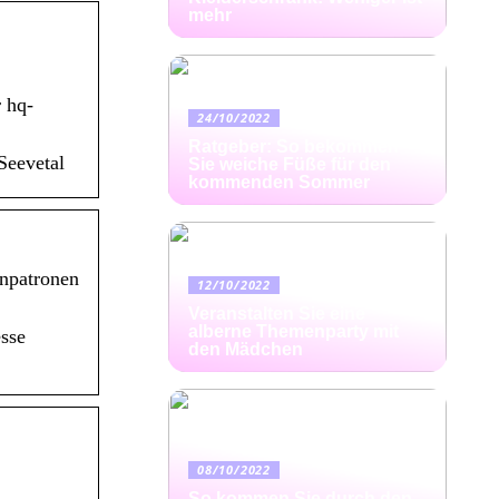
mehr
 hq-
24/10/2022
Ratgeber: So bekommen
Seevetal
Sie weiche Füße für den
kommenden Sommer
enpatronen
12/10/2022
Veranstalten Sie eine
alberne Themenparty mit
sse
den Mädchen
08/10/2022
So kommen Sie durch den