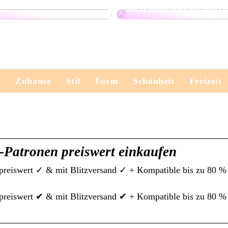
t
sich und Ihrem Körp
r
Zuhause
Stil
Form
Schönheit
Freizeit
Patronen preiswert einkaufen
 preiswert ✓ & mit Blitzversand ✓ + Kompatible bis zu 80 % 
 preiswert ✔ & mit Blitzversand ✔ + Kompatible bis zu 80 % 