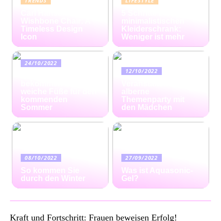
TRENDS
LIFESTYLE
Carl Hansen
5 Schritte zum
Wishbone Chair: A
minimalistischen
Timeless Design
Kleiderschrank:
Icon
Weniger ist mehr
24/10/2022
12/10/2022
Ratgeber: So
bekommen Sie
Veranstalten Sie eine
weiche Füße für den
alberne
kommenden
Themenparty mit
Sommer
den Mädchen
08/10/2022
27/09/2022
So kommen Sie
Was ist Aquasonic-
durch den Winter
Gel?
Kraft und Fortschritt: Frauen beweisen Erfolg!