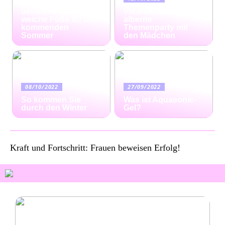
Ratgeber: So
bekommen Sie
Veranstalten Sie eine
weiche Füße für den
alberne
kommenden
Themenparty mit
Sommer
den Mädchen
08/10/2022
27/09/2022
So kommen Sie
Was ist Aquasonic-
durch den Winter
Gel?
Kraft und Fortschritt: Frauen beweisen Erfolg!