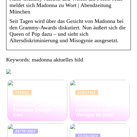
meldet sich Madonna zu Wort | Abendzeitung
München
Seit Tagen wird über das Gesicht von Madonna bei
den Grammy-Awards diskutiert. Nun äußert sich die
Queen of Pop dazu – und sieht sich
Altersdiskriminierung und Misogynie ausgesetzt.
Keywords: madonna aktuelles bild
TRENDS
LIFESTYLE
Carl Hansen
5 Schritte zum
Wishbone Chair: A
minimalistischen
Timeless Design
Kleiderschrank:
Icon
Weniger ist mehr
24/10/2022
12/10/2022