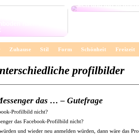
sich und Ihrem Körp
n Sie Ihren
nboden nach der
t
r
Zuhause
Stil
Form
Schönheit
Freizeit
erschiedliche profilbilder
 Messenger das … – Gutefrage
ook-Profilbild nicht?
enger das Facebook-Profilbild nicht?
ürden und wieder neu anmelden würden, dann wäre das Prof