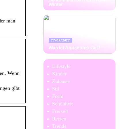
Winter
der man
27/09/2022
Was ist Aquasonic-Gel?
Lifestyle
nen. Wenn
Kinder
Zuhause
ngen gibt
Stil
Form
Schönheit
Freizeit
Reisen
Trends