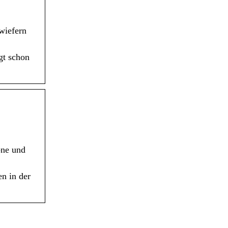
wiefern
gt schon
one und
n in der