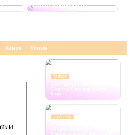
er
einem Kopfkissen?
Reisen
Trends
TRENDS
Carl Hansen Wishbone
Chair: A Timeless Design
Icon
LIFESTYLE
5 Schritte zum
ilbild
minimalistischen
Kleiderschrank: Weniger ist