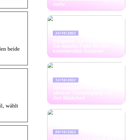
mehr
24/10/2022
Ratgeber: So bekommen
Sie weiche Füße für den
den beide
kommenden Sommer
12/10/2022
Veranstalten Sie eine
alberne Themenparty mit
den Mädchen
l, wählt
08/10/2022
So kommen Sie durch den