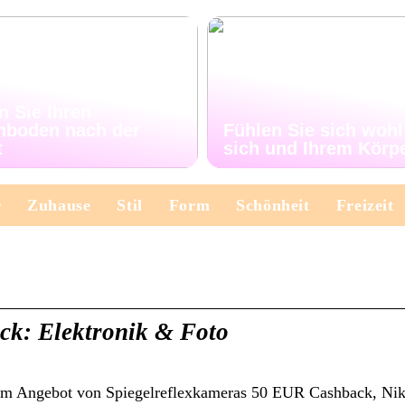
n Sie Ihren
nboden nach der
Fühlen Sie sich wohl
t
sich und Ihrem Körp
r
Zuhause
Stil
Form
Schönheit
Freizeit
ck: Elektronik & Foto
gem Angebot von Spiegelreflexkameras 50 EUR Cashback, Ni