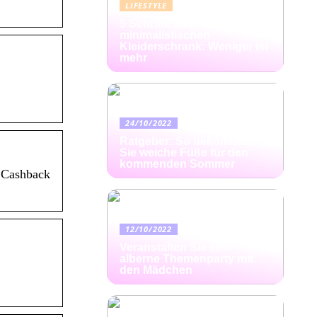
LIFESTYLE
5 Schritte zum
minimalistischen
Kleiderschrank: Weniger ist
mehr
24/10/2022
Ratgeber: So bekommen
Sie weiche Füße für den
kommenden Sommer
 Cashback
12/10/2022
Veranstalten Sie eine
alberne Themenparty mit
den Mädchen