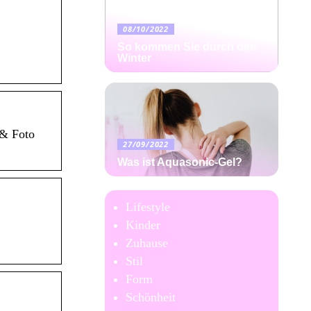
08/10/2022
So kommen Sie durch den
Winter
 & Foto
27/09/2022
Was ist Aquasonic-Gel?
Lifestyle
Kinder
Zuhause
Stil
Form
Schönheit