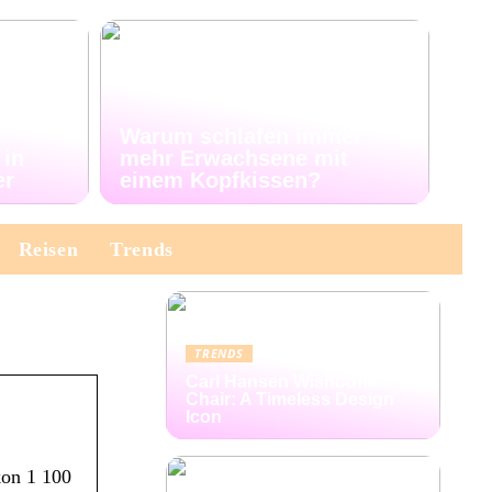
Warum schlafen immer
 in
mehr Erwachsene mit
er
einem Kopfkissen?
Reisen
Trends
TRENDS
Carl Hansen Wishbone
Chair: A Timeless Design
Icon
kon 1 100