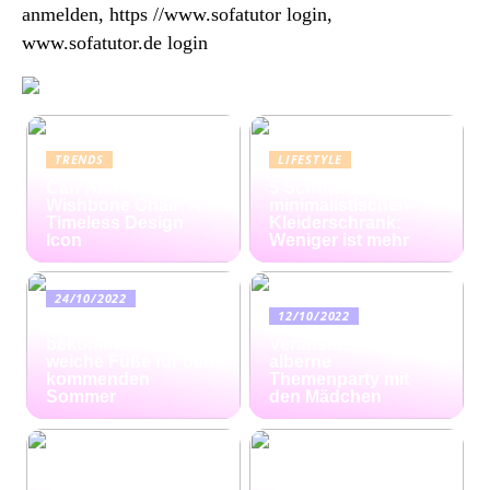
anmelden, https //www.sofatutor login,
www.sofatutor.de login
TRENDS
LIFESTYLE
Carl Hansen
5 Schritte zum
Wishbone Chair: A
minimalistischen
Timeless Design
Kleiderschrank:
Icon
Weniger ist mehr
24/10/2022
12/10/2022
Ratgeber: So
bekommen Sie
Veranstalten Sie eine
weiche Füße für den
alberne
kommenden
Themenparty mit
Sommer
den Mädchen