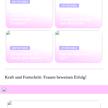
24/10/2022
12/10/2022
Ratgeber: So
bekommen Sie
Veranstalten Sie eine
weiche Füße für den
alberne
kommenden
Themenparty mit
Sommer
den Mädchen
08/10/2022
27/09/2022
So kommen Sie
Was ist Aquasonic-
durch den Winter
Gel?
Kraft und Fortschritt: Frauen beweisen Erfolg!