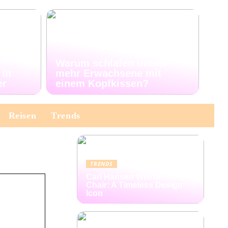
Warum schlafen immer
 in
mehr Erwachsene mit
er
einem Kopfkissen?
Reisen
Trends
TRENDS
Carl Hansen Wishbone
Chair: A Timeless Design
Icon