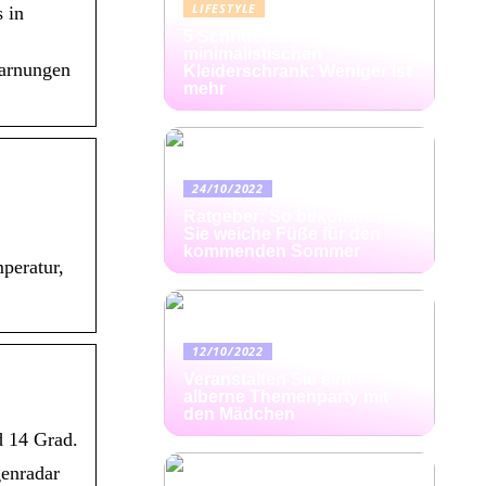
LIFESTYLE
 in
5 Schritte zum
minimalistischen
warnungen
Kleiderschrank: Weniger ist
mehr
24/10/2022
Ratgeber: So bekommen
Sie weiche Füße für den
kommenden Sommer
peratur,
12/10/2022
Veranstalten Sie eine
alberne Themenparty mit
den Mädchen
d 14 Grad.
genradar