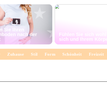
n Sie Ihren
nboden nach der
Fühlen Sie sich wohl
t
sich und Ihrem Körp
r
Zuhause
Stil
Form
Schönheit
Freizeit