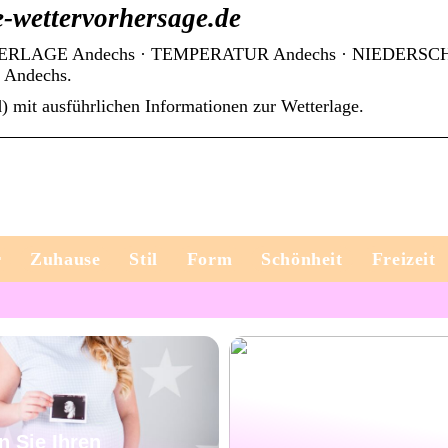
e-wettervorhersage.de
 WETTERLAGE Andechs · TEMPERATUR Andechs · NIEDERS
Andechs.
) mit ausführlichen Informationen zur Wetterlage.
r
Zuhause
Stil
Form
Schönheit
Freizeit
n Sie Ihren