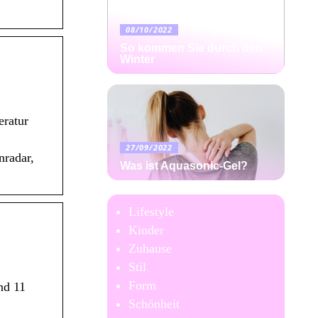
08/10/2022
So kommen Sie durch den
Winter
eratur
27/09/2022
nradar,
Was ist Aquasonic-Gel?
Lifestyle
Kinder
Zuhause
Stil
Form
nd 11
Schönheit