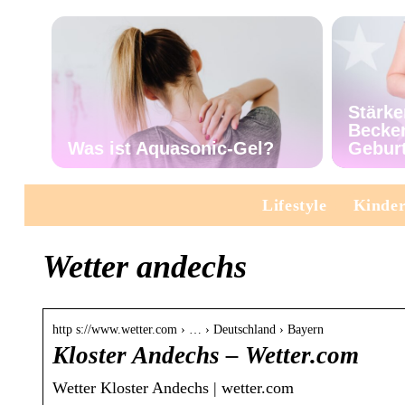
Stärke
Becke
Was ist Aquasonic-Gel?
Gebur
Lifestyle
Kinde
Wetter andechs
http s://www.wetter.com › … › Deutschland › Bayern
Kloster Andechs – Wetter.com
Wetter Kloster Andechs | wetter.com