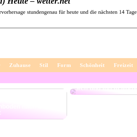
) Heute – wetter.net
rvorhersage stundengenau für heute und die nächsten 14 Tag
r
Zuhause
Stil
Form
Schönheit
Freizeit
Fühlen Sie sich wohl
sich und Ihrem Körp
n Sie Ihren
nboden nach der
t