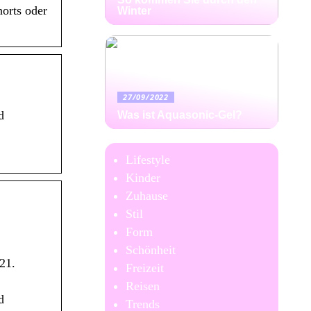
horts oder
Winter
27/09/2022
d
Was ist Aquasonic-Gel?
Lifestyle
Kinder
Zuhause
Stil
Form
Schönheit
21.
Freizeit
Reisen
d
Trends