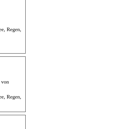
ee, Regen,
e von
ee, Regen,