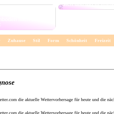
sich und Ihrem Körp
n Sie Ihren
nboden nach der
t
r
Zuhause
Stil
Form
Schönheit
Freizeit
gnose
tter.com die aktuelle Wettervorhersage für heute und die näc
tter.com die aktuelle Wettervorhersage für heute und die näc