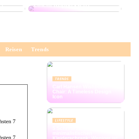
er
einem Kopfkissen?
Reisen
Trends
TRENDS
Carl Hansen Wishbone
Chair: A Timeless Design
Icon
LIFESTYLE
hsten 7
5 Schritte zum
minimalistischen
hsten 7
Kleiderschrank: Weniger ist