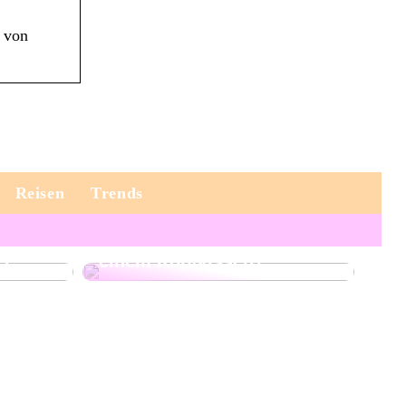
e von
Reisen
Trends
Warum schlafen immer
 in
mehr Erwachsene mit
er
einem Kopfkissen?