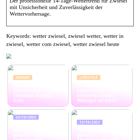
Der professionelle 14-Tage-Wettertrend für Zwiesel
mit Unsicherheit und Zuverlässigkeit der
Wettervorhersage.
Keywords: wetter zwiesel, zwiesel wetter, wetter in
zwiesel, wetter com zwiesel, wetter zwiesel heute
TRENDS
LIFESTYLE
Carl Hansen
5 Schritte zum
Wishbone Chair: A
minimalistischen
Timeless Design
Kleiderschrank:
Icon
Weniger ist mehr
24/10/2022
12/10/2022
Ratgeber: So
bekommen Sie
Veranstalten Sie eine
weiche Füße für den
alberne