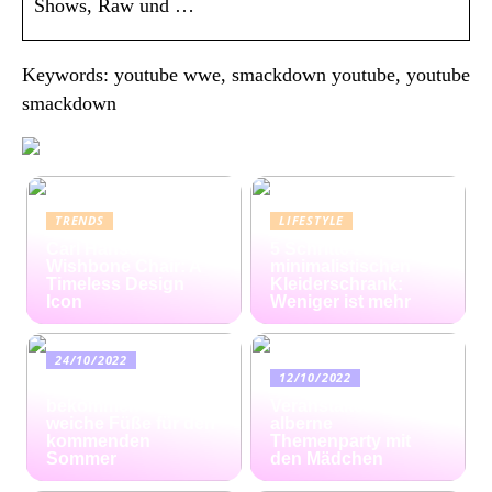
Shows, Raw und …
Keywords: youtube wwe, smackdown youtube, youtube
smackdown
TRENDS
LIFESTYLE
Carl Hansen
5 Schritte zum
Wishbone Chair: A
minimalistischen
Timeless Design
Kleiderschrank:
Icon
Weniger ist mehr
24/10/2022
12/10/2022
Ratgeber: So
bekommen Sie
Veranstalten Sie eine
weiche Füße für den
alberne
kommenden
Themenparty mit
Sommer
den Mädchen